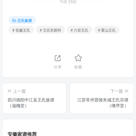
THE END
王氏族谱
# 安徽王氏
# 王氏世荫祠
# 六安王氏
# 霍山王氏
分享
收藏
上一篇
下一篇
四川德阳中江县王氏族谱
江苏常州晋陵夹城王氏宗谱
（滋槐堂）
（继序堂）
安徽家谱推荐