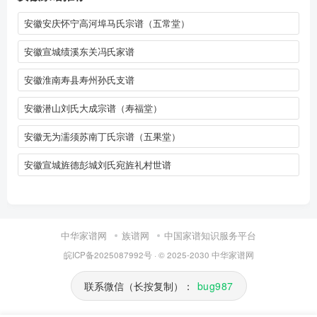
安徽安庆怀宁高河埠马氏宗谱（五常堂）
安徽宣城绩溪东关冯氏家谱
安徽淮南寿县寿州孙氏支谱
安徽潜山刘氏大成宗谱（寿福堂）
安徽无为濡须苏南丁氏宗谱（五果堂）
安徽宣城旌德彭城刘氏宛旌礼村世谱
中华家谱网
族谱网
中国家谱知识服务平台
皖ICP备2025087992号
· © 2025-2030
中华家谱网
联系微信（长按复制）：
bug987