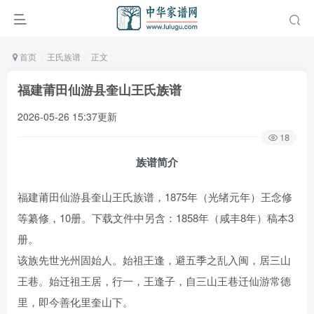
首页
王氏族谱
正文
福建莆田仙游县奎山王氏族谱
2026-05-26 15:37更新
18
族谱简介
福建莆田仙游县奎山王氏族谱，1875年（光绪元年）王念修
等纂修，10册。下载文件中另含：1858年（咸丰8年）稿本3
册。
该族先世光州固始人。始祖王逢，避五季之乱入闽，居三山
王巷。始迁祖王居，行一，王逢子，自三山王巷迁仙游常德
里，即今善化里奎山下。