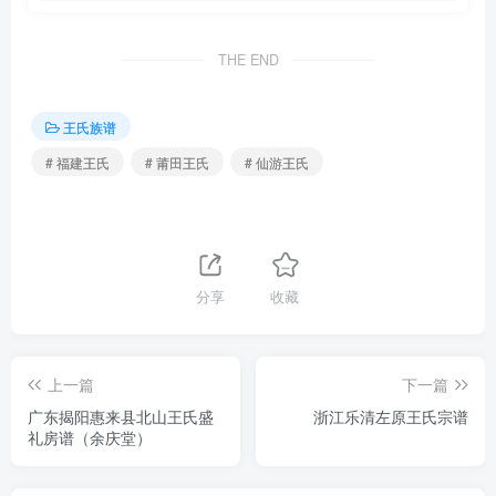
THE END
王氏族谱
# 福建王氏
# 莆田王氏
# 仙游王氏
分享
收藏
上一篇
下一篇
广东揭阳惠来县北山王氏盛
浙江乐清左原王氏宗谱
礼房谱（余庆堂）