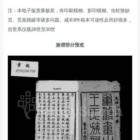
注：本电子版质量极差，有印刷模糊、影印模糊、虫蛀致缺
页、页面残破等诸多问题。咸丰8年稿本可读性反而好很多，
但世系仅载26世至30世
族谱部分预览