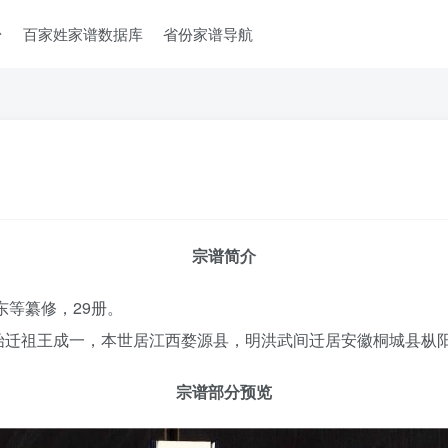
台
百家姓家谱数据库
省份家谱导航
宗谱简介
东等纂修，29册。
始迁祖王成一，本世居江西婺源县，明洪武间迁居安徽桐城县枞
宗谱部分预览