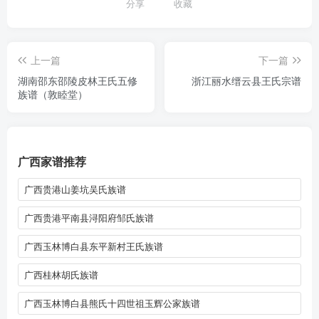
分享
收藏
上一篇
下一篇
湖南邵东邵陵皮林王氏五修
浙江丽水缙云县王氏宗谱
族谱（敦睦堂）
广西家谱推荐
广西贵港山姜坑吴氏族谱
广西贵港平南县浔阳府邹氏族谱
广西玉林博白县东平新村王氏族谱
广西桂林胡氏族谱
广西玉林博白县熊氏十四世祖玉辉公家族谱