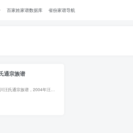
台
百家姓家谱数据库
省份家谱导航
氏通宗族谱
族谱简介 云南贵州四川汪氏通宗族谱，2004年汪诗明主修，1册。据凡例，本谱名首冠以“滇黔川”三字表明所收人丁范围云南、贵州、四川三省为多，但并非三省全部汪姓，涉及地、州、市、县约三十多...