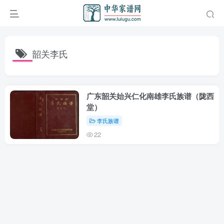
韶关李氏
广东韶关始兴仁化南雄李氏族谱（陇西
堂）
李氏族谱
22