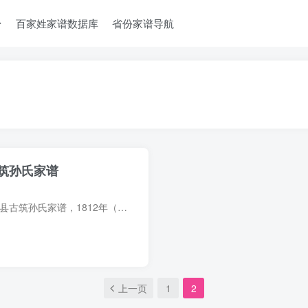
台
百家姓家谱数据库
省份家谱导航
筑孙氏家谱
家谱简介 安徽黄山黟县古筑孙氏家谱，1812年（嘉庆17年）孙家晖纂修，6册。始迁祖孙师睦，字汝厚，唐文德、龙纪间避孙儒之乱自广陵迁黟。五世孙孙擢，北宋时分居月塘。九世孙孙本樟，字枝蕃，行...
上一页
1
2