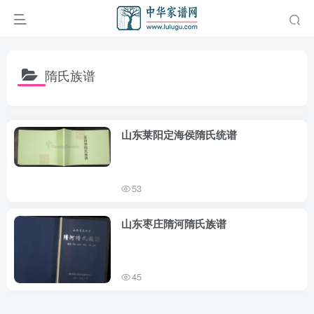
隋氏族谱
山东莱阳定海侯隋氏统谱
53
山东枣庄隋河隋氏族谱
45