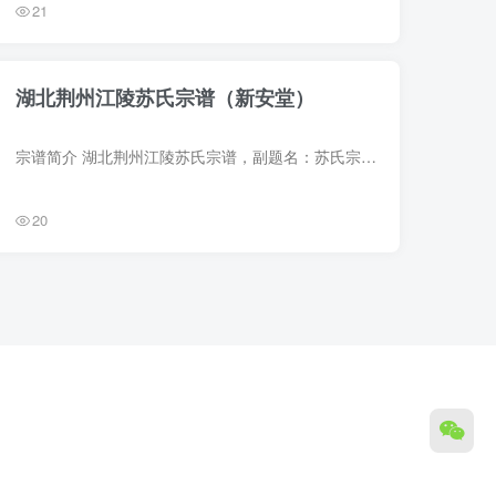
21
湖北荆州江陵苏氏宗谱（新安堂）
宗谱简介 湖北荆州江陵苏氏宗谱，副题名：苏氏宗谱参政公第十七世孙昌紫公支系，新安堂，2017年苏宪义等纂修，1册。始祖苏易简（字太简），北宋曾任参知政事，居安徽休宁。十一世孙苏应魁，南宋...
20