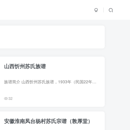
山西忻州苏氏族谱
族谱简介 山西忻州苏氏族谱，1933年（民国22年）苏懋章等纂修，4册。始迁祖苏广，字泽远，明初迁居忻州东呼延村。 注：本谱墨迹过浅，难以正常阅读，需放大辨认 族谱部分预览 电子版PDF网盘下载
32
安徽淮南凤台杨村苏氏宗谱（敦厚堂）