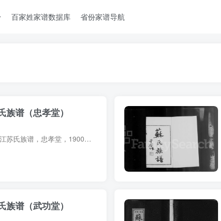
台
百家姓家谱数据库
省份家谱导航
氏族谱（忠孝堂）
族谱简介 江苏江阴澄江苏氏族谱，忠孝堂，1900年（光绪26年）苏宗振等纂修，8册。始祖苏易简，字大简，北宋太平兴国间谪居太平州（今安徽当涂县），后又迁居安徽休阳县（即今休宁县）。始迁祖苏...
氏族谱（武功堂）