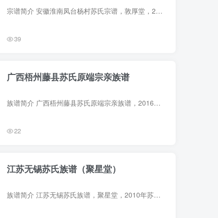
宗谱简介 安徽淮南凤台杨村苏氏宗谱，敦厚堂，2014年苏红如等纂修，5册。始迁祖苏茴，明正德间由寿州（今安徽寿县）迁居凤台杨村。 宗谱部分预览 电子版PDF网盘下载
39
广西梧州藤县苏氏原端宗亲族谱
族谱简介 广西梧州藤县苏氏原端宗亲族谱，2016年苏向等纂修，1册。始迁祖苏茂（号原端），原籍湖南衡州府衡山县仙姬巷人，明建文间迁居广西西柳，复迁藤县。 族谱部分预览 电子版PDF网盘下载
22
江苏无锡苏氏族谱（聚星堂）
族谱简介 江苏无锡苏氏族谱，聚星堂，2010年苏金玉等纂修，2册。始祖苏轼（字子瞻，号东坡，谥文忠），北宋四川眉山人。始迁祖十一世苏太和（字太二，字仲元，号五兰），元末官平江路通判，自毗...