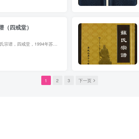
谱（四戒堂）
宗谱简介 湖北黄冈苏氏宗谱，四戒堂，1994年苏承宏、苏开选等纂修，16册。始祖苏元善，元末明初由江西南昌郡东苏家潭迁湖北麻城东三十里，名其地曰东坡河。始迁祖苏潮，明季由望花山迁居西南二...
1
2
3
下一页