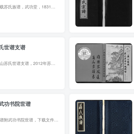
族谱简介 江西宜春万载苏氏族谱，武功堂，1831年（道光11年）苏荣松等纂修，6册。始祖苏乾，字九三郎，明代人，居闽之永定县金丰里古竹村。其裔孙于清康熙间先后迁徙江西万载、吉安、赣州等地。...
氏世谱支谱
支谱简介 山东淄博博山苏氏世谱支谱，2012年苏效富、苏效一等纂修，1册。始迁祖苏千，明洪武初由河北枣强迁居颜神镇（今临淄博山区）苏家沟。 支谱部分预览 电子版PDF网盘下载
武功书院世谱
族谱简介 广东苏氏族谱附武功书院世谱，下载文件中包含：1900年（光绪26年）苏廷鉴等纂修苏氏族谱4册、武功书院世谱4册；1929年（民国18年）苏天祥等纂修武功书院世谱4册。是为南海、番禺、顺德...