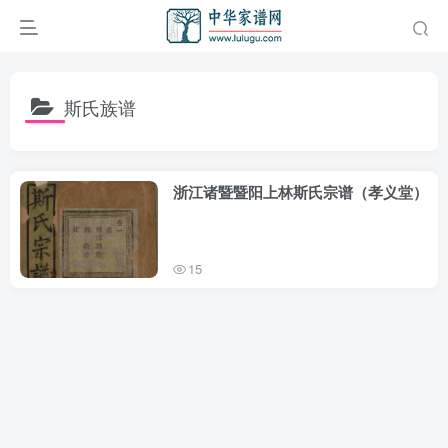
斯氏族谱
浙江诸暨暨阳上林斯氏宗谱（孝义堂）
15