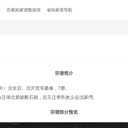
台
百家姓家谱数据库
省份家谱导航
宗谱简介
2年）沈全启、沈开宽等纂修，7册。
角迁湖北黄陂断石砌，后又迁孝邑效义会沈家塆。
宗谱部分预览