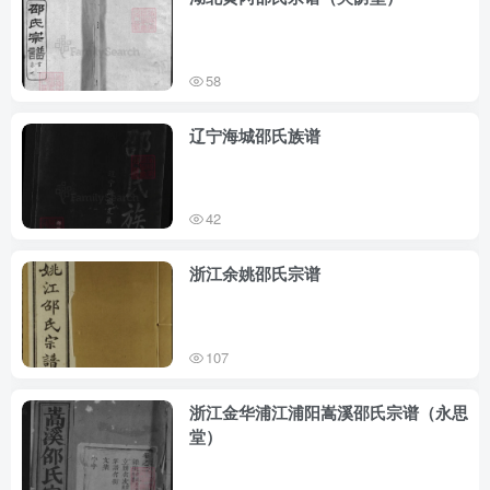
58
辽宁海城邵氏族谱
42
浙江余姚邵氏宗谱
107
浙江金华浦江浦阳嵩溪邵氏宗谱（永思
堂）