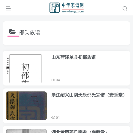
邵氏族谱
山东菏泽单县初邵族谱
94
浙江绍兴山阴天乐邵氏宗谱（安乐堂）
51
湖北黄冈邵氏宗谱（奭荫堂）