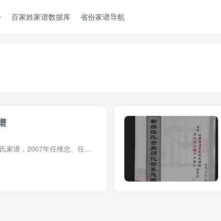
台
百家姓家谱数据库
省份家谱导航
谱
家谱简介 山西孝义任氏家谱，2007年任维忠、任全章等纂修，1册。40余页。始迁祖任玉，明洪武年间由陕西米脂县迁居山西汾郡之东盘粮村。 家谱部分预览 电子版PDF网盘下载