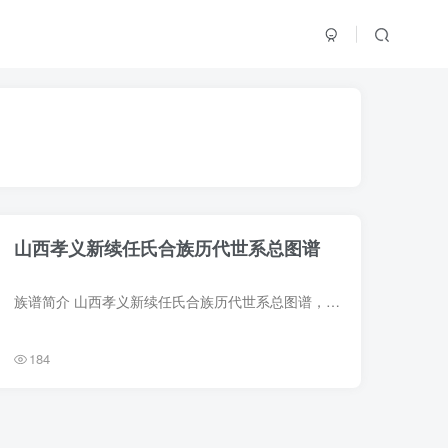
山西孝义新续任氏合族历代世系总图谱
族谱简介 山西孝义新续任氏合族历代世系总图谱，2007年任贵选、武立贵主编，1册。始迁祖任思忠，元朝至正年间由汾阳尚文村迁居西官村居焉。 族谱部分预览 电子版PDF下载
184