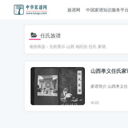
族谱网
中国家谱知识服务平
任氏族谱
省份筛选：当前显示 山西 地区的 任氏 家谱。
山西孝义任氏家
22