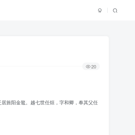
20
迁居旌阳金鼇。越七世任烜，字和卿，奉其父任