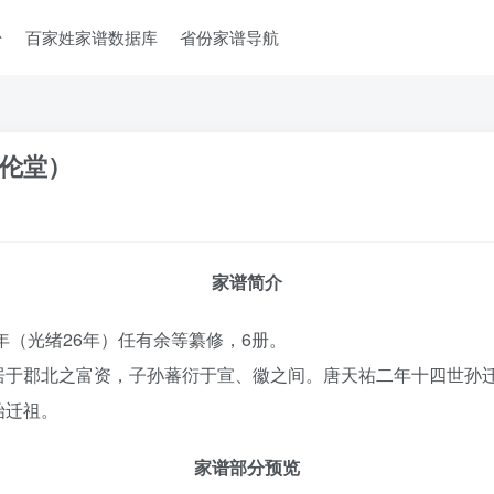
台
百家姓家谱数据库
省份家谱导航
伦堂）
家谱简介
年（光绪26年）任有余等纂修，6册。
居于郡北之富资，子孙蕃衍于宣、徽之间。唐天祐二年十四世孙
始迁祖。
家谱部分预览