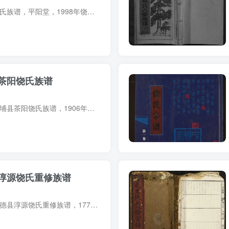
族谱简介 广东韶关饶氏族谱，平阳堂，1998年饶纪寰、饶隆山等纂修，9册。始祖饶元亮，一名饶素，晚年居江西抚州府南城县蓝田乡。二十一世饶济宇，宋元鼎革间避寓于福建汀州八角楼，生子四：一郎...
茶阳饶氏族谱
族谱简介 广东梅州大埔县茶阳饶氏族谱，1906年（光绪32年）饶桐阴等纂修，10册。始迁祖饶四郎，宋末由江西吉安迁入大埔。 族谱部分预览 电子版PDF网盘下载
淳源饶氏重修族谱
族谱简介 安徽宣城旌德县淳源饶氏重修族谱，1774年（乾隆39年）饶玉清等纂修，12册。始迁祖饶文济，北宋真宗时自江西临川县迁居安徽旌德县淳源村。 族谱部分预览 电子版PDF网盘下载