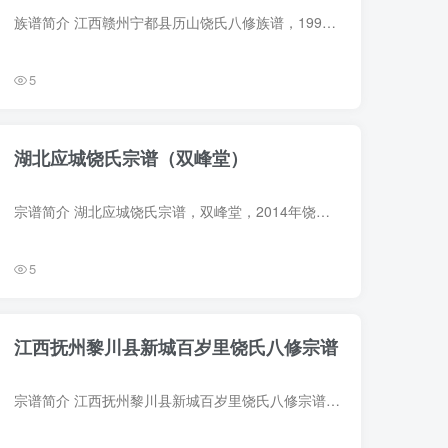
族谱简介 江西赣州宁都县历山饶氏八修族谱，1995年饶学贞、饶明贵等纂修，12册。始祖饶元亮（又名饶素，行十七），仕唐德宗朝历官浙东安抚两考转任浙西，世为饶之鄱阳人，尚仕处金陵，晚归寓南...
5
湖北应城饶氏宗谱（双峰堂）
宗谱简介 湖北应城饶氏宗谱，双峰堂，2014年饶俭廷、饶家杰等纂修，2册。始迁祖饶震龙，字尚方，明时自江西南昌进贤县因贸易入楚，落籍应邑黄家潭长江埠（今湖北应城长江埠街道）。 字辈：志人...
5
江西抚州黎川县新城百岁里饶氏八修宗谱
宗谱简介 江西抚州黎川县新城百岁里饶氏八修宗谱，1886年（光绪12年）饶来发、饶昌礼等纂修，25册。较多页面缺损。始祖饶元亮（一名饶素，字惟寅，行十七），世居江西饶州之鄱阳，唐建中元年任...