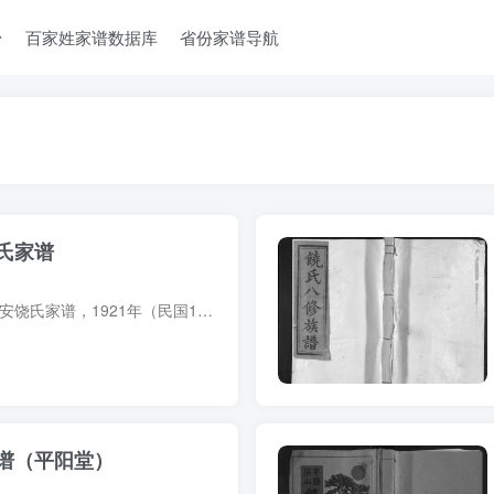
台
百家姓家谱数据库
省份家谱导航
氏家谱
家谱简介 广东潮州潮安饶氏家谱，1921年（民国10年）饶宝璇纂修，1册。60余页。远祖饶素，一名饶元亮。始祖饶四郎，先世为吉安永丰人，其父为汀州推官，宋末避乱寓居汀州八角楼，至四郎始迁于潮...
谱（平阳堂）