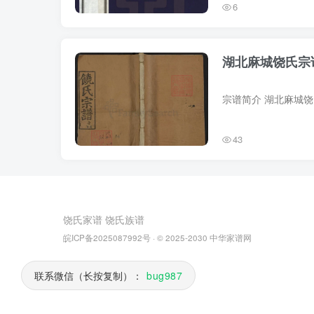
6
湖北麻城饶氏宗
43
饶氏家谱
饶氏族谱
皖ICP备2025087992号
· © 2025-2030
中华家谱网
联系微信（长按复制）：
bug987