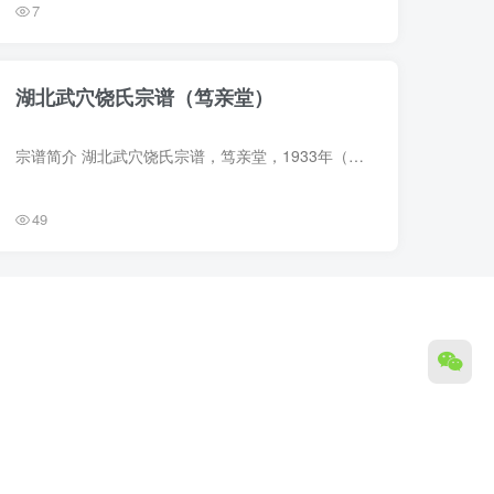
7
湖北武穴饶氏宗谱（笃亲堂）
宗谱简介 湖北武穴饶氏宗谱，笃亲堂，1933年（民国22年）纂修，13册。始祖饶宣一，字三复，宋建炎四年由江西进贤县介冈迁居广济东冈。传至六世饶景进，子四，饶文章、饶文玉、饶文显、饶文夫，...
49