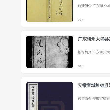
7
广东梅州大埔县
6
安徽宣城旌德县