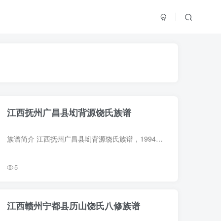
江西抚州广昌县㘭背源饶氏族谱
族谱简介 江西抚州广昌县㘭背源饶氏族谱，1994年饶世金等纂修，6册。始祖饶元亮，中唐时人，原籍饶州鄱阳县，晚年迁到南城蓝田乡。始迁祖二十九世饶自福，自旴之南城白干迁广昌坳背源。 族谱部...
5
江西赣州宁都县历山饶氏八修族谱