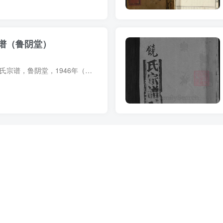
谱（鲁阴堂）
宗谱简介 湖北麻城饶氏宗谱，鲁阴堂，1946年（民国35年）纂修，22册。始迁祖饶继二（字敬五）、饶以仁，南宋末年自江西饶州府余干县笔架山避兵乱迁居麻城，饶继二居西南中馆驿南首大河岸，饶以...