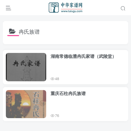
冉氏族谱
湖南常德临澧冉氏家谱（武陵堂）
48
重庆石柱冉氏族谱
76