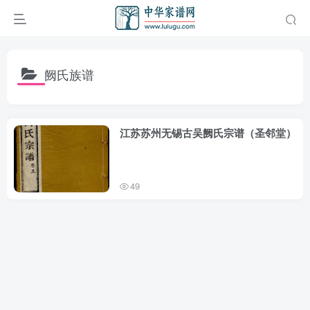
阙氏族谱
江苏苏州无锡古吴阙氏宗谱（圣邻堂）
49