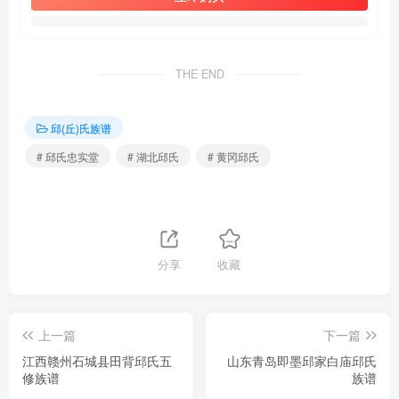
THE END
邱(丘)氏族谱
# 邱氏忠实堂
# 湖北邱氏
# 黄冈邱氏
分享
收藏
上一篇
下一篇
江西赣州石城县田背邱氏五
山东青岛即墨邱家白庙邱氏
修族谱
族谱