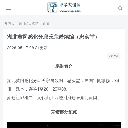
首页
邱(丘)氏族谱
正文
湖北黄冈感化分邱氏宗谱续编（忠实堂）
2026-05-17 09:21更新
24
宗谱简介
湖北黄冈感化分邱氏宗谱续编，忠实堂，民国年间纂修，36
册。残本，存卷1至26、29至38。
始迁祖邱祖二，元代由江西饶州府迁居湖北黄冈。
宗谱部分预览