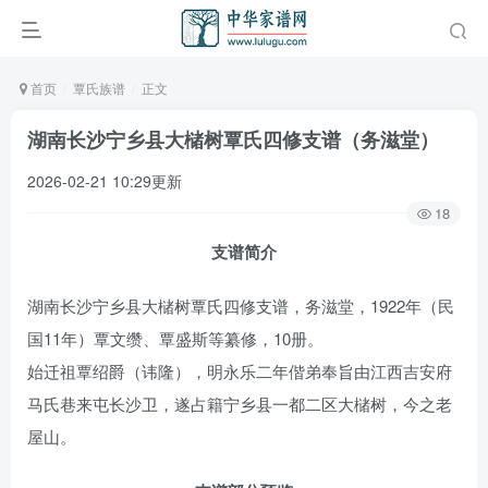
首页
覃氏族谱
正文
湖南长沙宁乡县大槠树覃氏四修支谱（务滋堂）
2026-02-21 10:29更新
18
支谱简介
湖南长沙宁乡县大槠树覃氏四修支谱，务滋堂，1922年（民
国11年）覃文缵、覃盛斯等纂修，10册。
始迁祖覃绍爵（讳隆），明永乐二年偕弟奉旨由江西吉安府
马氏巷来屯长沙卫，遂占籍宁乡县一都二区大槠树，今之老
屋山。