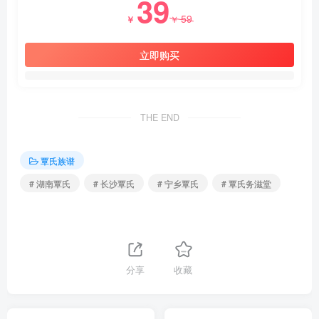
39
59
￥
￥
立即购买
THE END
覃氏族谱
# 湖南覃氏
# 长沙覃氏
# 宁乡覃氏
# 覃氏务滋堂
分享
收藏