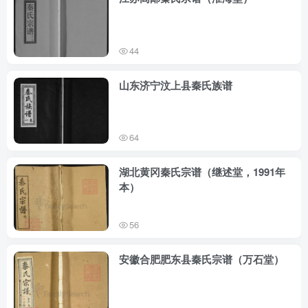
44
山东济宁汶上县秦氏族谱
64
湖北黄冈秦氏宗谱（继述堂，1991年
本）
56
安徽合肥肥东县秦氏宗谱（万石堂）