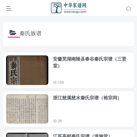
秦氏族谱
安徽芜湖南陵县春谷秦氏宗谱（三贤
堂）
106
浙江慈溪慈水秦氏宗谱（裕宗祠）
28
江苏高邮秦氏宗谱（淮海堂）