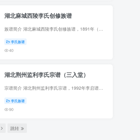
湖北麻城西陵李氏创修族谱
族谱简介 湖北麻城西陵李氏创修族谱，1891年（光绪17年）李孙恺、李虞卿纂修，10册。始祖好文，为元顺帝太傅，解组隐于江西南康。始迁祖法（字道清），始祖长子，避陈友谅之变，遂自南康迁居麻...
李氏族谱
40
湖北荆州监利李氏宗谱（三入堂）
宗谱简介 湖北荆州监利李氏宗谱，1992年李启谱、李启兴纂修，11册。始祖晦（字思聪，行庚二），元末明初避乱由江西南昌徙居荆楚泽地汉水南上游水洪口地区。 宗谱部分预览 电子版PDF下载
李氏族谱
90
跳转