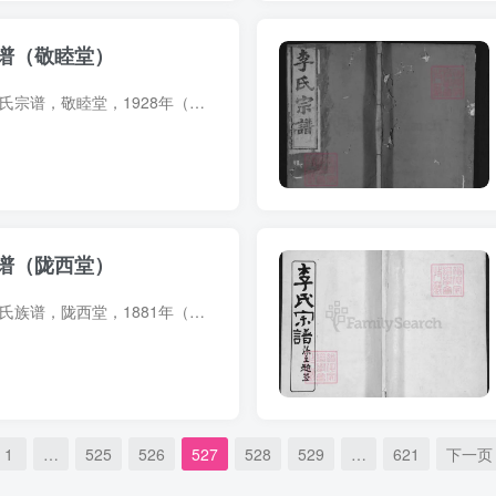
谱（敬睦堂）
宗谱简介 湖北武穴李氏宗谱，敬睦堂，1928年（民国17年）李敬铭、李振甫纂修，53册。始迁祖斯民（别号瓦公），北宋宣和间自江西吉安府吉水县宦游广济（今武穴）独山。 宗谱部分预览 电子版PDF下...
谱（陇西堂）
族谱简介 湖南浏阳李氏族谱，陇西堂，1881年（光绪7年）李德寊纂修，5册。书名页题平邑叶建卿梓。始祖火德，字闽海，宋末自福建宁化石壁村迁上杭胜运里。始迁祖世昌，字西宁，号端穆，火德五世...
1
…
525
526
527
528
529
…
621
下一页