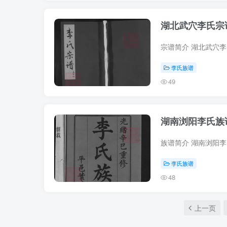
湖北武穴李氏宗
李氏族谱
49
湖南浏阳李氏族
李氏族谱
48
上一页