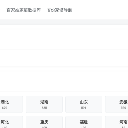
台
百家姓家谱数据库
省份家谱导航
湖北
湖南
山东
安徽
679
635
591
550
河北
重庆
福建
河南
110
109
105
82