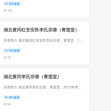
李氏族谱
122
湖北黄冈红安安邑李氏宗谱（青莲堂）
宗谱简介 湖北黄冈红安安邑李氏宗谱，青莲堂，1860年（咸丰10年）李永泌、李绍芳等纂修，9册。始迁祖得一（字泰山），明初自江西饶州府余干县瓦屑坝迁湖北黄冈中和乡石壁冲（明嘉靖四十三年拨属...
李氏族谱
76
湖北黄冈李氏宗谱（青莲堂）
宗谱简介 湖北黄冈李氏宗谱，青莲堂，2013年李大志等主编，8册。始迁祖周九（字九齐），约于明代定居湖北黄冈下伍乡丁家垱栗林湾。传至十一世孙文远、文友、文富，约清初派分三房。 宗谱部分预...
李氏族谱
56