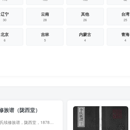
辽宁
云南
其他
台湾
30
28
26
25
北京
吉林
内蒙古
青海
6
5
4
4
修族谱（陇西堂）
族谱简介 湖南安化李氏续修族谱，陇西堂，1878年（光绪4年）李云波纂修，7册。始祖德裕（字文饶），唐中后期居江西分宜平泉庄。始迁祖五世洪大（字元隆），后唐同光三年避兵乱自江西泰和徙湖南...