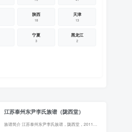
陕西
天津
18
13
宁夏
黑龙江
3
2
江苏泰州东尹李氏族谱（陇西堂）
族谱简介 江苏泰州东尹李氏族谱，陇西堂，2011年李焕亮、李玉堂等纂修，15册。始迁祖繁（字昌后），明洪武年间由金陵（今江苏南京）迁居海陵杨尹庄（今泰州市东南东尹庄）。 族谱部分预览 电子...