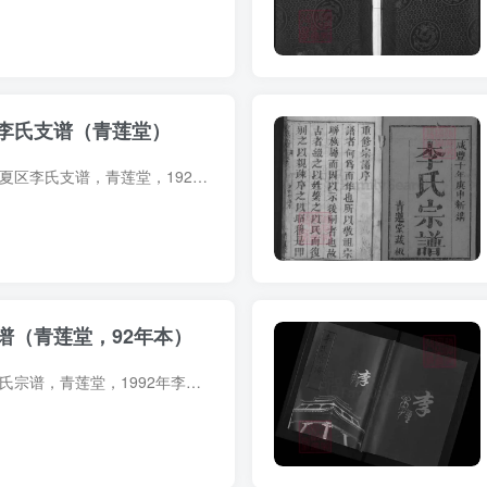
李氏支谱（青莲堂）
族谱简介 湖北武汉江夏区李氏支谱，青莲堂，1924年（民国13年）李先杰纂修，9册。始迁祖文秀，字毓南，号翘楚，迁鄂始祖，原籍陇西郡太原府，明初徙至湖北江夏府江夏县保菽寺西绣甫村。次子仲文...
谱（青莲堂，92年本）
宗谱简介 湖北麻城李氏宗谱，青莲堂，1992年李春森主编，24册。始迁祖秀六，明初由江西南昌迁居麻城西乡天齐区。 宗谱部分预览 电子版PDF下载