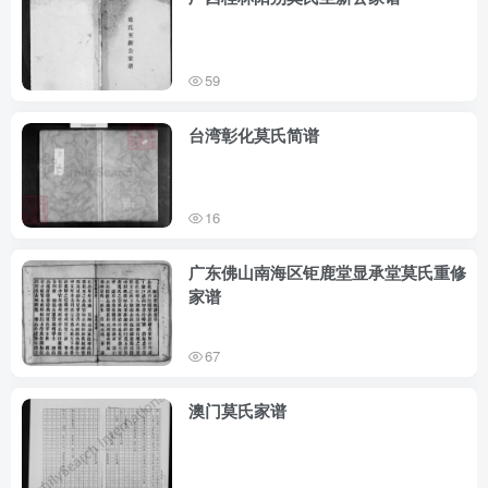
59
台湾彰化莫氏简谱
16
广东佛山南海区钜鹿堂显承堂莫氏重修
家谱
67
澳门莫氏家谱