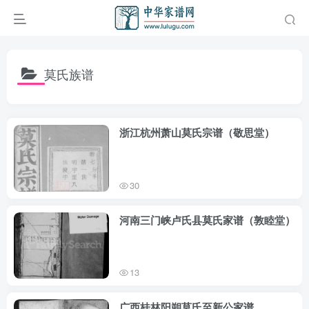
莫氏族谱
浙江杭州萧山莫氏宗谱（敬思堂）
30
河南三门峡卢氏县莫氏家谱（敦睦堂）
13
广西桂林阳朔莫氏至新公家谱