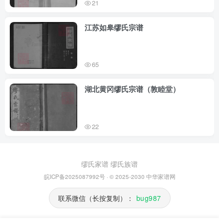
21
江苏如皋缪氏宗谱
65
湖北黄冈缪氏宗谱（敦睦堂）
22
缪氏家谱
缪氏族谱
皖ICP备2025087992号
· © 2025-2030
中华家谱网
联系微信（长按复制）：
bug987