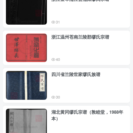
31
浙江温州苍南兰陵郡缪氏宗谱
40
四川省兰陵世家缪氏族谱
30
湖北黄冈缪氏宗谱（敦睦堂，1988年
本）