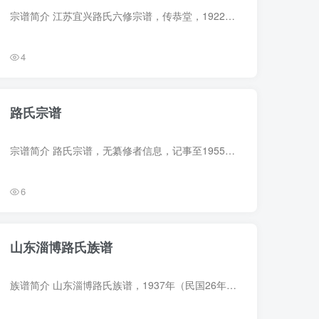
宗谱简介 江苏宜兴路氏六修宗谱，传恭堂，1922年（民国11年）路璜、路恩耀等纂修，16册。始迁祖路亮，号寅庵，生卒无考，自汶上始迁宜兴。 宗谱部分预览 电子版PDF网盘下载
4
路氏宗谱
宗谱简介 路氏宗谱，无纂修者信息，记事至1955年。约60页。始迁祖路廷碧，清季由半波移居孙家庙。 字辈（9世起）：凤龙绪继昌 鹤鹏振远翔 和顺植基久 宽厚世泽康 注：本谱仅有村名，不确定谱籍...
6
山东淄博路氏族谱
族谱简介 山东淄博路氏族谱，1937年（民国26年）路振玉编修，16册。始迁祖路通，明洪武二年由山西洪洞移居枣强，再迁山东临淄（今淄博市）右高赵庄（后改名路家庄）。 族谱部分预览 电子版PDF下...