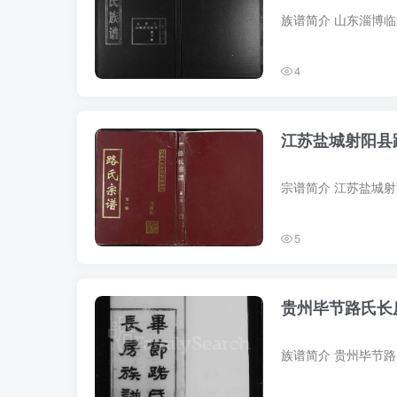
4
江苏盐城射阳县
5
贵州毕节路氏长