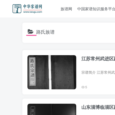
族谱网
中国家谱知识服务平
路氏族谱
江苏常州武进区
5
山东淄博临淄区