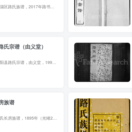
族谱简介 山东淄博临淄区路氏族谱，2017年路书茂、路金光等纂修，3册。始迁祖路通，明洪武二年自直隶枣强县迁居青州府益都县鹿疃庄，数年后又迁居临淄城西二十里愚公山前高赵庄，即今之路家庄。...
路氏宗谱（由义堂）
宗谱简介 江苏盐城射阳县路氏宗谱，由义堂，1999年路曰大、路可清等纂修，2册。始祖路邦美，字奖成，明洪武初自江苏苏州阊门迁盐城射阳河南岸范公堤畔庙湾。 字辈（9世起）：存 自以为鹤 春曰可...
房族谱
族谱简介 贵州毕节路氏长房族谱，1895年（光绪21年）路朝联、路朝霖纂修，1册。先世于明洪武初自江南宜兴迁山东历城，继迁贵州毕节县西里撒喇溪街。始迁祖路瀛州，字海山，清初再徙本邑德沟王家...