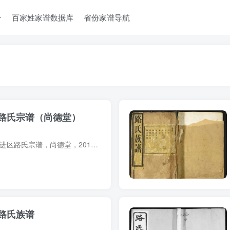
台
百家姓家谱数据库
省份家谱导航
路氏宗谱（尚德堂）
宗谱简介 江苏常州武进区路氏宗谱，尚德堂，2015年路茂金等纂修，10册。始祖路天祚（字锡之，号仁斋），上党人，宋孝宗时任江淮都曹大参政。三世路纯礼（字幼和，号履庵），南宋孝宗朝以功封湖...
路氏族谱