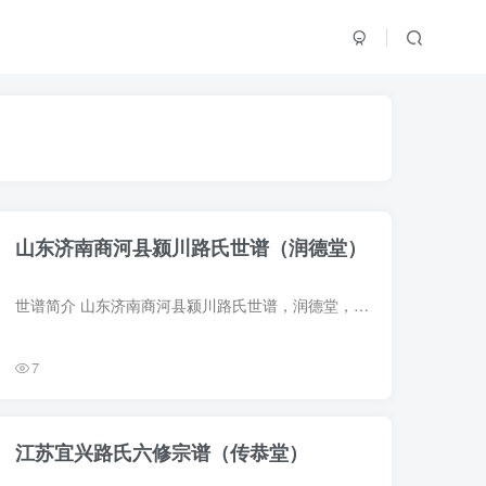
山东济南商河县颍川路氏世谱（润德堂）
世谱简介 山东济南商河县颍川路氏世谱，润德堂，1931年（民国20年）路庆楷、路程珩等纂修，8册。始祖路通（行三），明洪武二年由山西洪洞迁河北枣强，复迁山东临淄[氵时]水之右高赵庄（后改路家...
7
江苏宜兴路氏六修宗谱（传恭堂）