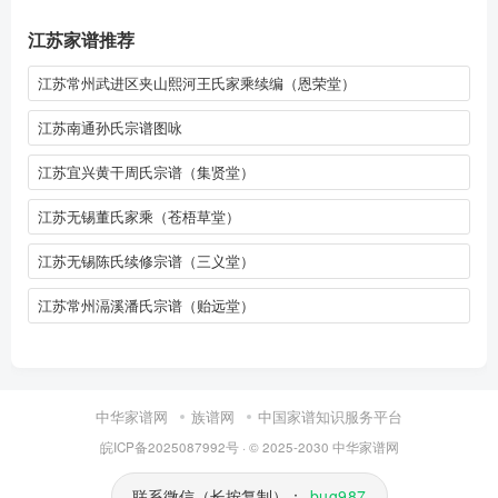
江苏家谱推荐
江苏常州武进区夹山熙河王氏家乘续编（恩荣堂）
江苏南通孙氏宗谱图咏
江苏宜兴黄干周氏宗谱（集贤堂）
江苏无锡董氏家乘（苍梧草堂）
江苏无锡陈氏续修宗谱（三义堂）
江苏常州滆溪潘氏宗谱（贻远堂）
中华家谱网
族谱网
中国家谱知识服务平台
皖ICP备2025087992号
· © 2025-2030
中华家谱网
联系微信（长按复制）：
bug987