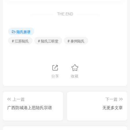
THE END
陆氏族谱
# 江苏陆氏
# 陆氏三听堂
# 泰州陆氏
分享
收藏
上一篇
下一篇
广西防城港上思陆氏宗谱
无更多文章