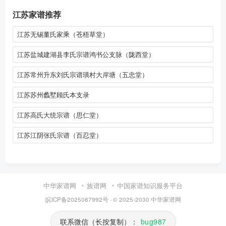
江苏家谱推荐
江苏无锡董氏家乘（苍梧草堂）
江苏盐城建湖县李氏宗谱鸿书公支脉（陇西堂）
江苏常州升东刘氏宗谱璜村大岸塘（五忠堂）
江苏苏州蠡墅顾氏本支录
江苏高氏大统宗谱（思仁堂）
江苏江阴张氏宗谱（百忍堂）
中华家谱网
族谱网
中国家谱知识服务平台
皖ICP备2025087992号
· © 2025-2030
中华家谱网
联系微信（长按复制）：
bug987