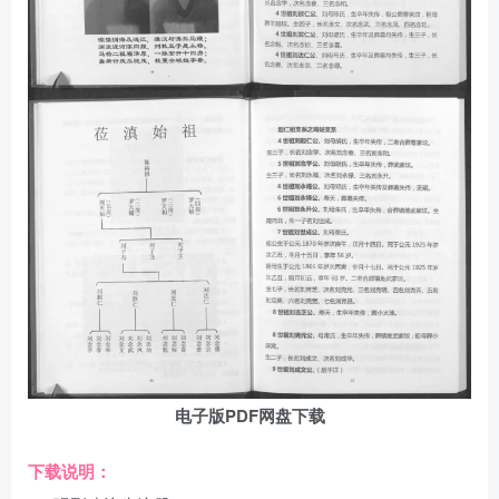
电子版PDF网盘下载
下载说明：