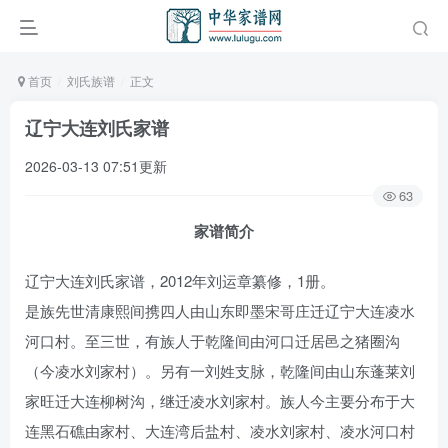
首页
刘氏族谱
正文
辽宁大连刘氏家谱
2026-03-13 07:51更新
63
家谱简介
辽宁大连刘氏家谱，2012年刘运章纂修，1册。
是族先世清康熙间携四人由山东即墨宋哥庄迁辽宁大连凌水
河口村。至三世，有族人于乾隆间由河口迁居邑之猪圈沟
（今凌水刘家村）。另有一刘姓支脉，乾隆间由山东蓬莱刘
家旺迁大连柳树沟，继迁凌水刘家村。族人今主要分布于大
连黑石礁由家村、大连湾后盐村、凌水刘家村、凌水河口村