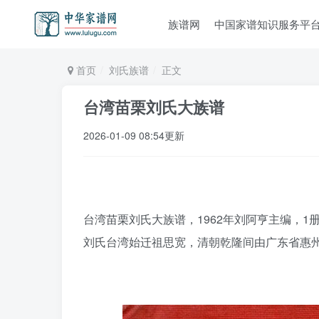
族谱网
中国家谱知识服务平
首页
刘氏族谱
正文
台湾苗栗刘氏大族谱
2026-01-09 08:54更新
台湾苗栗刘氏大族谱，1962年刘阿亨主编，1
刘氏台湾始迁祖思宽，清朝乾隆间由广东省惠