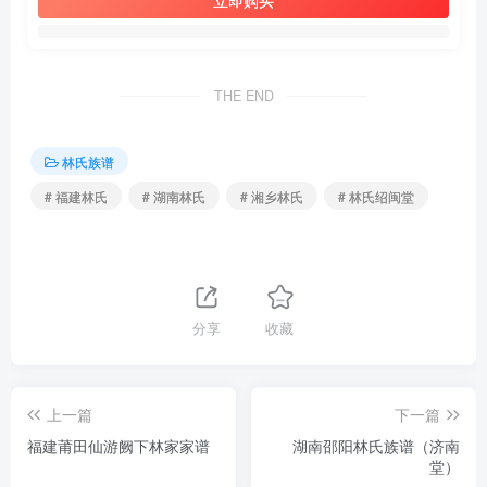
立即购买
THE END
林氏族谱
# 福建林氏
# 湖南林氏
# 湘乡林氏
# 林氏绍闽堂
分享
收藏
上一篇
下一篇
福建莆田仙游阙下林家家谱
湖南邵阳林氏族谱（济南
堂）