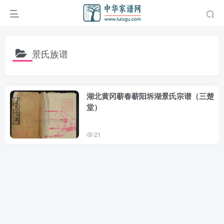
景氏族谱
湖北黄冈蕲春蕲阳坼湖景氏宗谱（三楚
堂）
21