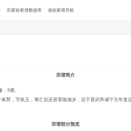
台
百家姓家谱数据库
省份家谱导航
宗谱简介
修，5册。
子蒋䝺，字执玉，蜀亡后还居零陵湘乡，后于晋武帝咸宁元年复
宗谱部分预览