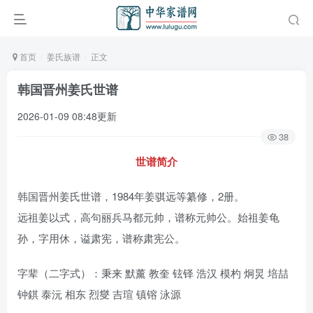
首页
姜氏族谱
正文
韩国晋州姜氏世谱
2026-01-09 08:48更新
38
世谱简介
韩国晋州姜氏世谱，1984年姜骐远等纂修，2册。
远祖姜以式，高句丽兵马都元帅，谱称元帅公。始祖姜龟
孙，字用休，谥肃宪，谱称肃宪公。
字辈（二字式）：秉来 默薰 教奎 铉铎 浩汉 模杓 炯炅 培喆
钟錤 泰沅 相东 烈燮 吉瑄 镇镕 泳源