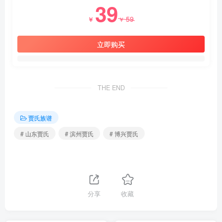
39
59
￥
￥
立即购买
THE END
贾氏族谱
# 山东贾氏
# 滨州贾氏
# 博兴贾氏
分享
收藏