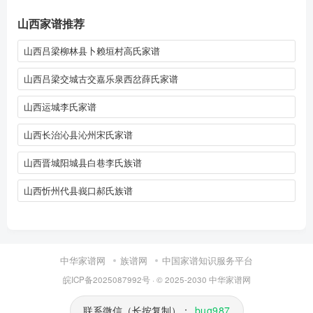
山西家谱推荐
山西吕梁柳林县卜赖垣村高氏家谱
山西吕梁交城古交嘉乐泉西岔薛氏家谱
山西运城李氏家谱
山西长治沁县沁州宋氏家谱
山西晋城阳城县白巷李氏族谱
山西忻州代县峩口郝氏族谱
中华家谱网
族谱网
中国家谱知识服务平台
皖ICP备2025087992号
· © 2025-2030
中华家谱网
联系微信（长按复制）：
bug987