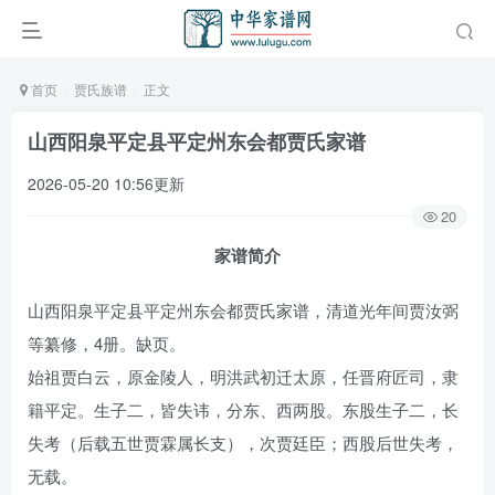
首页
贾氏族谱
正文
山西阳泉平定县平定州东会都贾氏家谱
2026-05-20 10:56更新
20
家谱简介
山西阳泉平定县平定州东会都贾氏家谱，清道光年间贾汝弼
等纂修，4册。缺页。
始祖贾白云，原金陵人，明洪武初迁太原，任晋府匠司，隶
籍平定。生子二，皆失讳，分东、西两股。东股生子二，长
失考（后载五世贾霖属长支），次贾廷臣；西股后世失考，
无载。