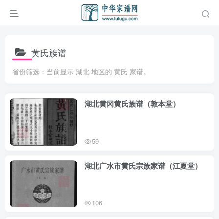
黄氏族谱
省份筛选：当前显示 湖北 地区的 黄氏 家谱。
湖北黄冈黄氏族谱（敦本堂）
59
湖北广水市黄氏宗族家谱（江夏堂）
106