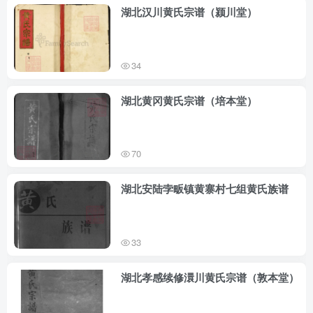
湖北汉川黄氏宗谱（颍川堂）
34
湖北黄冈黄氏宗谱（培本堂）
70
湖北安陆孛畈镇黄寨村七组黄氏族谱
33
湖北孝感续修澴川黄氏宗谱（敦本堂）