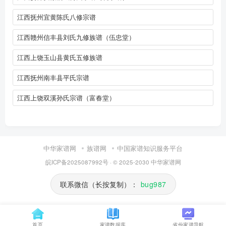
江西抚州宜黄陈氏八修宗谱
江西赣州信丰县刘氏九修族谱（伍忠堂）
江西上饶玉山县黄氏五修族谱
江西抚州南丰县平氏宗谱
江西上饶双溪孙氏宗谱（富春堂）
中华家谱网
族谱网
中国家谱知识服务平台
皖ICP备2025087992号
· © 2025-2030
中华家谱网
联系微信（长按复制）：
bug987
首页
家谱数据库
省份家谱导航