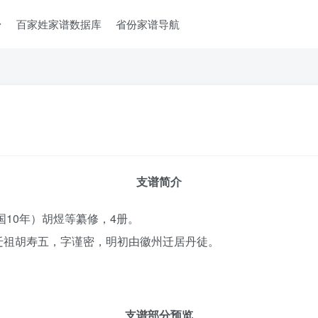
台
百家姓家谱数据库
省份家谱导航
支谱简介
国10年）胡煜等纂修，4册。
迁祖胡寿五，字谨密，明初由徽州迁居丹徒。
支谱部分预览