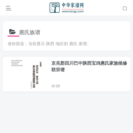
扈氏族谱
省份筛选：当前显示 陕西 地区的 扈氏 家谱。
京兆郡四川巴中陕西宝鸡扈氏家族续修
联宗谱
26