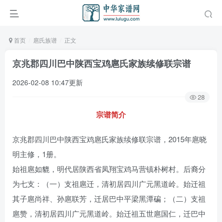
首页
扈氏族谱
正文
京兆郡四川巴中陕西宝鸡扈氏家族续修联宗谱
2026-02-08 10:47更新
28
宗谱简介
京兆郡四川巴中陕西宝鸡扈氏家族续修联宗谱，2015年扈晓
明主修，1册。
始祖扈如貔，明代居陕西省凤翔宝鸡马营镇朴树村。后裔分
为七支：（一）支祖扈迁，清初居四川广元黑道岭。始迁祖
其子扈尚祥、孙扈联芳，迁居巴中平梁黑潭碥；（二）支祖
扈赞，清初居四川广元黑道岭。始迁祖五世扈国仁，迁巴中