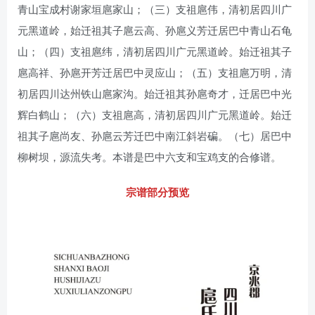
青山宝成村谢家垣扈家山；（三）支祖扈伟，清初居四川广
元黑道岭，始迁祖其子扈云高、孙扈义芳迁居巴中青山石龟
山；（四）支祖扈纬，清初居四川广元黑道岭。始迁祖其子
扈高祥、孙扈开芳迁居巴中灵应山；（五）支祖扈万明，清
初居四川达州铁山扈家沟。始迁祖其孙扈奇才，迁居巴中光
辉白鹤山；（六）支祖扈高，清初居四川广元黑道岭。始迁
祖其子扈尚友、孙扈云芳迁巴中南江斜岩碥。（七）居巴中
柳树坝，源流失考。本谱是巴中六支和宝鸡支的合修谱。
宗谱部分预览