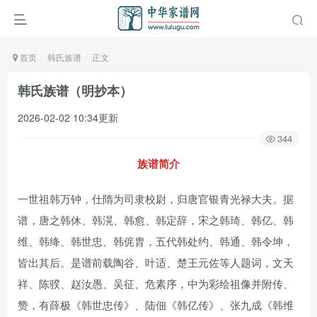
首页
韩氏族谱
正文
韩氏族谱（明抄本）
2026-02-02 10:34更新
344
族谱简介
一世祖韩万钟，仕隋为司隶校尉，归唐官银青光禄大夫。据
谱，唐之韩休、韩滉、韩愈、韩定辞，宋之韩琦、韩亿、韩
维、韩绛、韩世忠、韩侂胄，五代韩处约、韩通、韩令坤，
皆出其后。是谱前载陶谷、叶适、楚王元佐等人题词，文天
祥、陈骙、赵汝愚、吴征、危素序，中为彩绘祖像并附传、
赞，有薛极《韩世忠传》、陆佃《韩亿传》、张九成《韩维