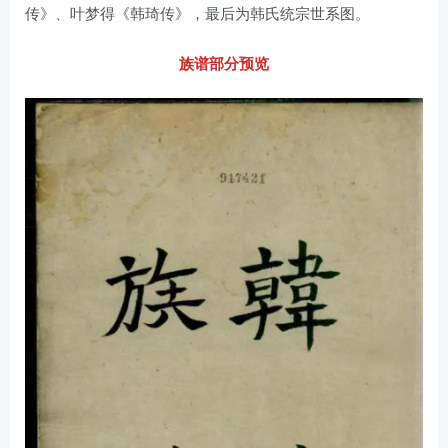
传》、叶梦得《韩琦传》，最后为韩氏统宗世系图。
族谱部分预览