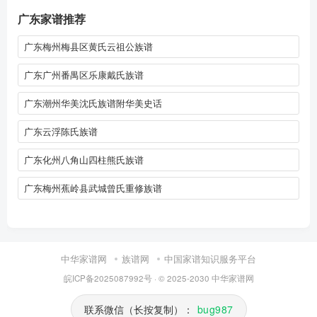
广东家谱推荐
广东梅州梅县区黄氏云祖公族谱
广东广州番禺区乐康戴氏族谱
广东潮州华美沈氏族谱附华美史话
广东云浮陈氏族谱
广东化州八角山四柱熊氏族谱
广东梅州蕉岭县武城曾氏重修族谱
中华家谱网
族谱网
中国家谱知识服务平台
皖ICP备2025087992号
· © 2025-2030
中华家谱网
联系微信（长按复制）：
bug987