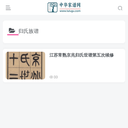
归氏族谱
江苏常熟京兆归氏世谱第五次续修
33