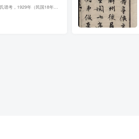
族谱简介 浙江杭州关氏谱考，1929年（民国18年）关豫纂修，1册，抄本。是谱考对分族、迁杭始祖、世系、历代存年、世谱缘起等，分门别类加以辨证。 族谱部分预览 电子版PDF下载