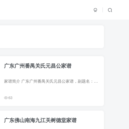
广东广州番禺关氏元昌公家谱
家谱简介 广东广州番禺关氏元昌公家谱，副题名：关氏家谱，1937年（民国26年）关颂声纂修，2册。始迁祖翔，号悦隆，行一，明正统九年携子文佑、礼佑自广州郡城鮉行街迁居番禺县西塱乡。谱载始迁...
63
广东佛山南海九江关树德堂家谱