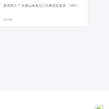
家谱简介 广东佛山南海九江关树德堂家谱，1897年（光绪23年）关兆熙纂修，4册。初祖佚名，以发祥地称南雄，南宋淳熙元年由解州徙南雄州保昌县珠玑巷。七年后，子贞、俊复由珠玑巷移居南海县九江...
249