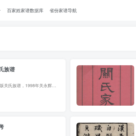
台
百家姓家谱数据库
省份家谱导航
氏族谱
族谱简介 福建莆田蒲坂关氏族谱，1998年关永辉、关启新主编，1册。关氏本籍山西蒲州（治今永济市），约在宋末元初，避胡南迁，滞留在江南一带。元中叶，有关宋奎，生六子，四子关元棠（又名保，...
考