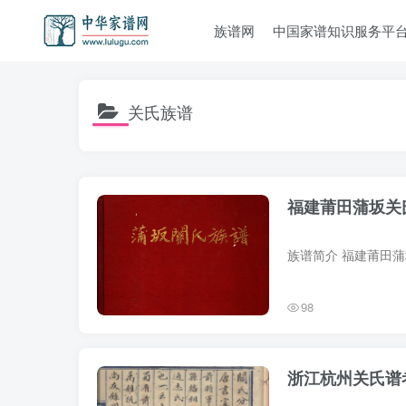
族谱网
中国家谱知识服务平
关氏族谱
福建莆田蒲坂关
98
浙江杭州关氏谱