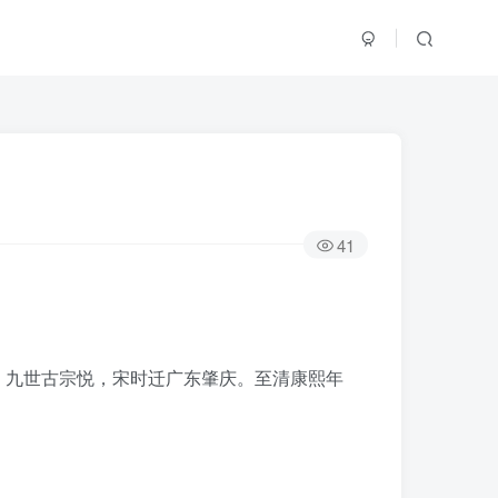
41
。九世古宗悦，宋时迁广东肇庆。至清康熙年