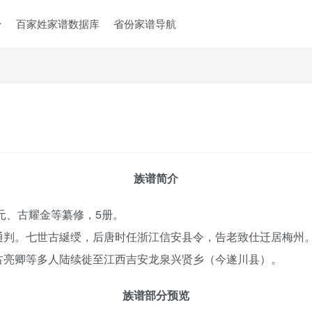
台
百家姓家谱数据库
省份家谱导航
族谱简介
元、古耀金等纂修，5册。
通判。七世古綖绶，后唐时任浙江信安县令，告老致仕迁居梅州
古亮卿等多人陆续徙至江西吉安龙泉兴贤乡（今遂川县）。
族谱部分预览