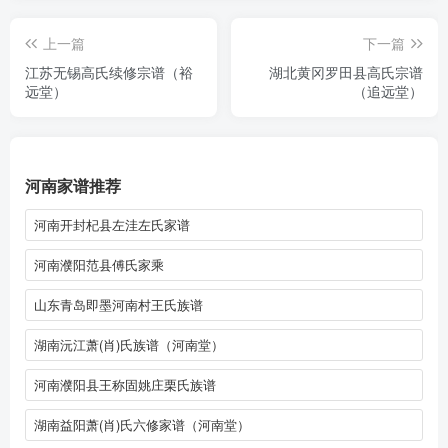
上一篇
下一篇
江苏无锡高氏续修宗谱（裕
湖北黄冈罗田县高氏宗谱
远堂）
（追远堂）
河南家谱推荐
河南开封杞县左洼左氏家谱
河南濮阳范县傅氏家乘
山东青岛即墨河南村王氏族谱
湖南沅江萧(肖)氏族谱（河南堂）
河南濮阳县王称固姚庄栗氏族谱
湖南益阳萧(肖)氏六修家谱（河南堂）