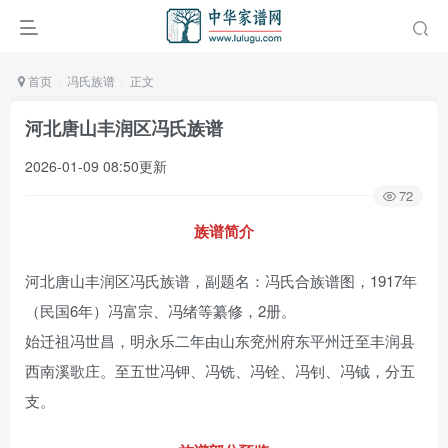
首页
冯氏族谱
正文
河北唐山丰润区冯氏族谱
2026-01-09 08:50更新
72
族谱简介
河北唐山丰润区冯氏族谱，副题名：冯氏合族谱图，1917年
（民国6年）冯富宗、冯绪等纂修，2册。
始迁祖冯世昌，明永乐二年由山东兖州府东平州迁至丰润县
西南溪歌庄。至五世冯钾、冯铣、冯铨、冯钊、冯钺，分五
支。