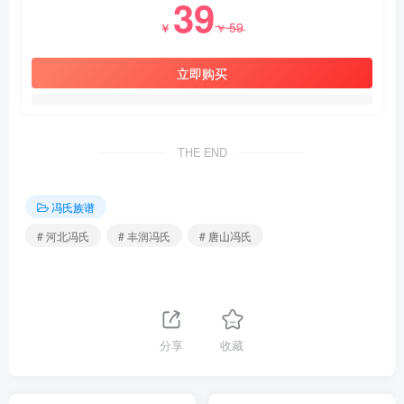
39
59
￥
￥
立即购买
THE END
冯氏族谱
# 河北冯氏
# 丰润冯氏
# 唐山冯氏
分享
收藏