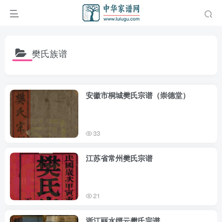
樊氏族谱
安徽市桐城樊氏宗谱（崇德堂）
33
江苏省常州樊氏宗谱
21
浙江丽水缙云樊氏宗谱