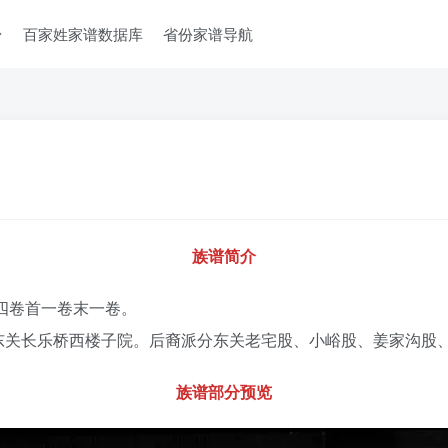
台
百家姓家谱数据库
省份家谱导航
族谱简介
，四卷首一卷末一卷。
东关长乐桥西楼子院。后裔派分东关老宅股、小峪股、姜家沟股
族谱部分预览