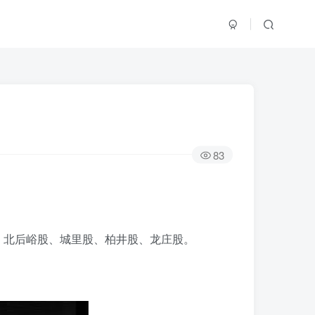
83
、北后峪股、城里股、柏井股、龙庄股。