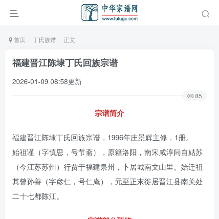
首页
丁氏族谱
正文
福建晋江陈埭丁氏回族宗谱
2026-01-09 08:58更新
85
宗谱简介
福建晋江陈埭丁氏回族宗谱，1996年庄景辉主修，1册。
始祖谨（字慎思，号节斋），原籍洛阳，南宋咸淳间自姑苏
（今江苏苏州）行贾于福建泉州，卜居城南文山里。始迁祖
其曾孙善（字彦仁，号仁庵），元至正末徙居晋江县南关处
二十七都陈江。